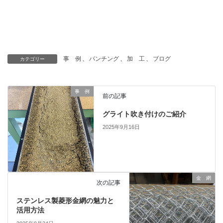
事 例
、
パンチング
、
加 工
、
ブログ
カテゴリー
事 例
前の記事
グライト吹き付けのご紹介
2025年9月16日
金 網
次の記事
ステンレス製菱形金網の魅力と
活用方法