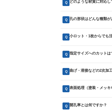
どのような材質に対応し
Ｑ
孔の形状はどんな種類が
Ｑ
小ロット・1枚からでも
Ｑ
指定サイズへのカットは
Ｑ
曲げ・溶接などの2次加
Ｑ
表面処理（塗装・メッキ
Ｑ
開孔率とは何ですか？
Ｑ