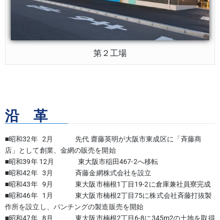
第２工場
沿 革
■昭和32年 2月 先代 齋藤英明が大阪市東成区に「斉藤商
店」として創業、金網の販売を開始
■昭和39年 12月 東大阪市稲田467-2へ移転
■昭和42年 3月 斉藤金網株式会社を設立
■昭和43年 9月 東大阪市楠根1丁目19-2に倉庫兼社員寮完成
■昭和46年 1月 東大阪市楠根2丁目75に株式会社斉藤打抜製
作所を設立し、パンチングの製造販売を開始
■昭和47年 8月 東大阪市楠根2丁目6-8に345m2の土地を取得