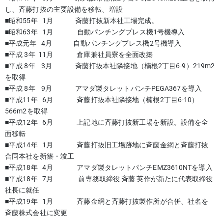
し、斉藤打抜の主要設備を移転、増設
■昭和55年 1月 斉藤打抜新本社工場完成。
■昭和63年 1月 自動パンチングプレス機1号機導入
■平成元年 4月 自動パンチングプレス機2号機導入
■平成 3年 11月 倉庫兼社員寮を全面改築
■平成 8年 3月 斉藤打抜本社隣接地（楠根2丁目6-9）219m2
を取得
■平成 8年 9月 アマダ製タレットパンチPEGA367を導入
■平成11年 6月 斉藤打抜本社隣接地（楠根2丁目6-10）
566m2を取得
■平成12年 6月 上記地に斉藤打抜新工場を新設。設備を全
面移転
■平成14年 1月 斉藤打抜旧工場跡地に斉藤金網と斉藤打抜
合同本社を新築・竣工
■平成18年 4月 アマダ製タレットパンチEMZ3610NTを導入
■平成18年 7月 前専務取締役 斉藤 英作が新たに代表取締役
社長に就任
■平成19年 1月 斉藤金網と斉藤打抜製作所が合併、社名を
斉藤株式会社に変更