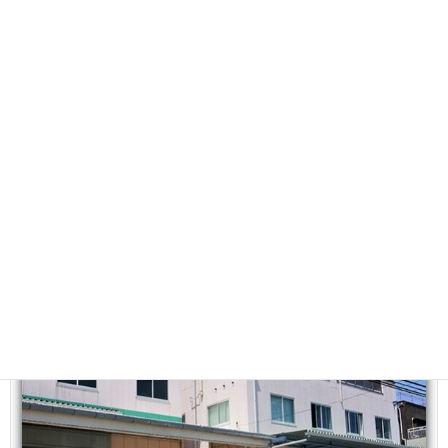
パンチングメタルの製造・販売
材質：アルミニウム・ステンレス・鉄・銅・アルミ
樹脂複合板
ポリカーボネートなど
種類：丸穴・角穴・長丸・長角・異形などの60°千
鳥・45°千鳥
並列 ・変則ピッチ・デザインパンチングなど
その他2次加工
曲げ・溶接・組立・レーザーカット・焼付塗装・電
解着色
電解研磨・脱脂・など