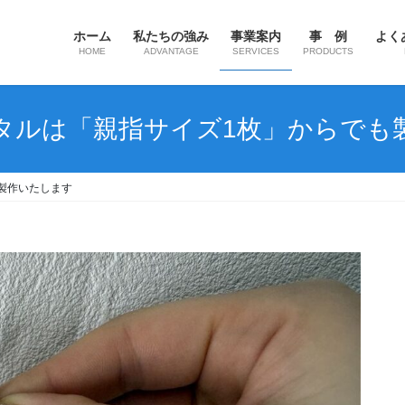
ホーム
私たちの強み
事業案内
事 例
よく
HOME
ADVANTAGE
SERVICES
PRODUCTS
タルは「親指サイズ1枚」からでも
製作いたします