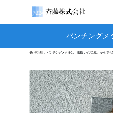
コ
ナ
ン
ビ
テ
ゲ
ン
ー
ツ
シ
へ
ョ
パンチングメ
ス
ン
キ
に
ッ
移
HOME
パンチングメタルは「親指サイズ1枚」からでも
プ
動