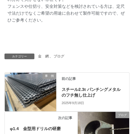
フェンスや仕切り、安全対策などを検討されている方は、定尺
寸法だけでなくご希望の用途に合わせて製作可能ですので、ぜ
ひご参考ください。
金 網
、
ブログ
カテゴリー
事 例
前の記事
スチール2.3t パンチングメタル
のフチ無し仕上げ
2025年9月18日
ブログ
次の記事
φ1.4 金型用ドリルの研磨