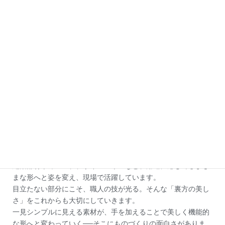
ロール加工で仕上がったパンチングメタルは、見た目の滑らか
さだけでなく、構造としての強さも備えています。
建築部材やカバー、デザインパネルなど、用途に応じてさまざ
まな形へと姿を変え、現場で活躍しています。
目立たない部分にこそ、職人の技が光る。そんな「裏方の美し
さ」をこれからも大切にしていきます。
一見シンプルに見える素材が、手を加えることで美しく機能的
な形へと変わっていく──そこにものづくりの面白さがありま