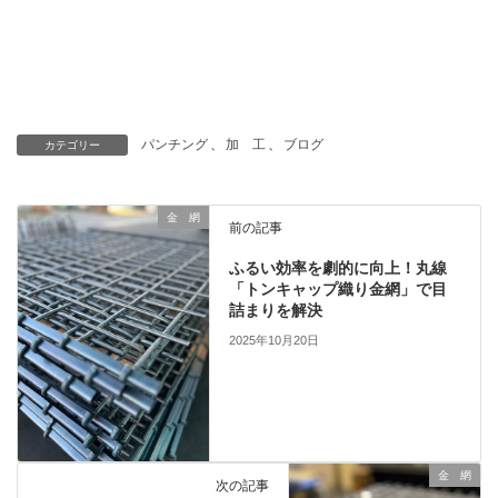
パンチング
、
加 工
、
ブログ
カテゴリー
金 網
前の記事
ふるい効率を劇的に向上！丸線
「トンキャップ織り金網」で目
詰まりを解決
2025年10月20日
金 網
次の記事