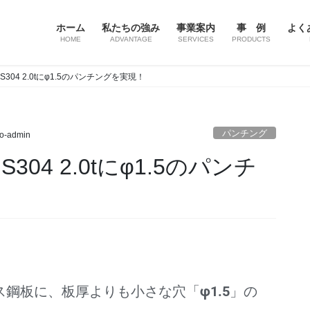
ホーム
私たちの強み
事業案内
事 例
よく
HOME
ADVANTAGE
SERVICES
PRODUCTS
04 2.0tにφ1.5のパンチングを実現！
パンチング
to-admin
04 2.0tにφ1.5のパンチ
ス鋼板に、板厚よりも小さな穴「
φ1.5
」の