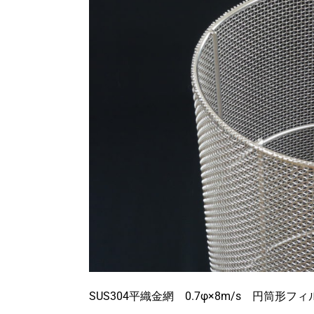
SUS304平織金網
0.7φ×8m/s 円筒形フ