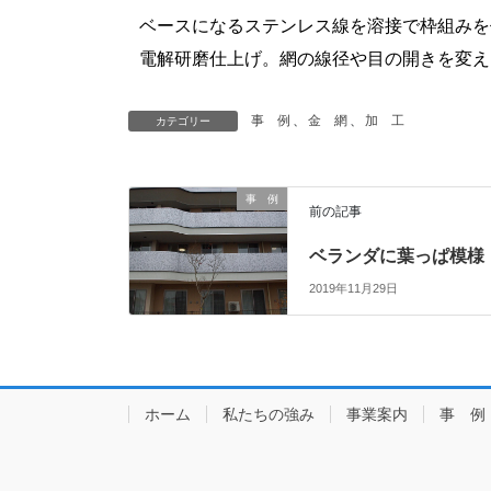
ベースになるステンレス線を溶接で枠組みを
電解研磨仕上げ。
網の線径や目の開きを変え
事 例
、
金 網
、
加 工
カテゴリー
事 例
前の記事
ベランダに葉っぱ模様
2019年11月29日
ホーム
私たちの強み
事業案内
事 例