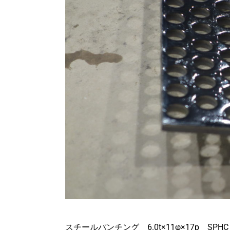
スチールパンチング 6.0t×11φ×17p SPHC