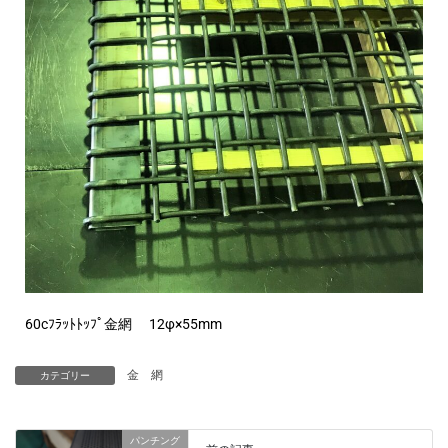
60cﾌﾗｯﾄﾄｯﾌﾟ金網
12φ×55mm
金 網
カテゴリー
パンチング