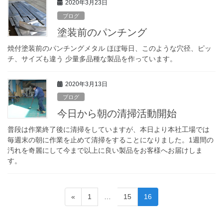
2020年3月23日
ブログ
塗装前のパンチング
焼付塗装前のパンチングメタル ほぼ毎日、このような穴径、ピッ
チ、サイズも違う 少量多品種な製品を作っています。
2020年3月13日
ブログ
今日から朝の清掃活動開始
普段は作業終了後に清掃をしていますが、本日より本社工場では
毎週末の朝に作業を止めて清掃をすることになりました。1週間の
汚れを奇麗にして今まで以上に良い製品をお客様へお届けしま
す。
投
«
固
1
…
固
15
固
16
稿
定
定
定
ペ
ペ
ペ