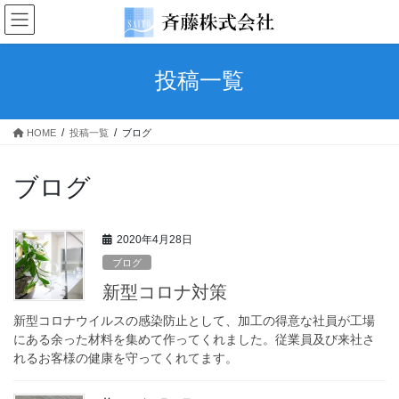
コ
ナ
ン
ビ
テ
ゲ
ン
ー
投稿一覧
ツ
シ
へ
ョ
ス
ン
HOME
投稿一覧
ブログ
キ
に
ッ
移
プ
動
ブログ
2020年4月28日
ブログ
新型コロナ対策
新型コロナウイルスの感染防止として、加工の得意な社員が工場
にある余った材料を集めて作ってくれました。従業員及び来社さ
れるお客様の健康を守ってくれてます。