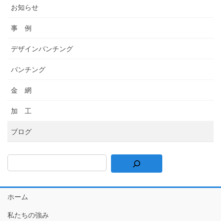
の
お知らせ
ー
ー
ー
ペ
ジ
ジ
ジ
ー
事 例
ジ
デザインパンチング
送
り
パンチング
金 網
加 工
ブログ
ホーム
私たちの強み