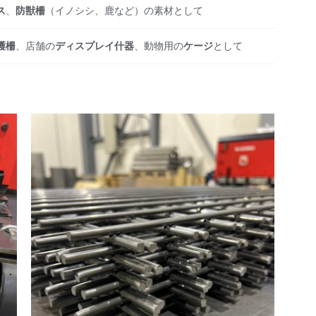
ス
、
防獣柵
（イノシシ、鹿など）の素材として
護柵
、店舗の
ディスプレイ什器
、動物用の
ケージ
として